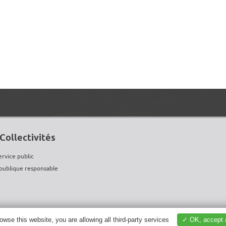
Collectivités
ervice public
ublique responsable
rowse this website, you are allowing all third-party services
✓ OK, accept a
OKIES
Travaux Publics, Second oeuvre, Gros