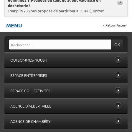
Rejoignez Tri-Vallées en tant qu’agent valoriste en
déchèterie !
Tremplin 73 vous propose de participer au CIPI (Contrat ...
MENU
< Retour Accueil
OK
QUI SOMMES-NOUS ?
ESPACE ENTREPRISES
ESPACE COLLECTIVITÉS
AGENCE D’ALBERTVILLE
AGENCE DE CHAMBÉRY